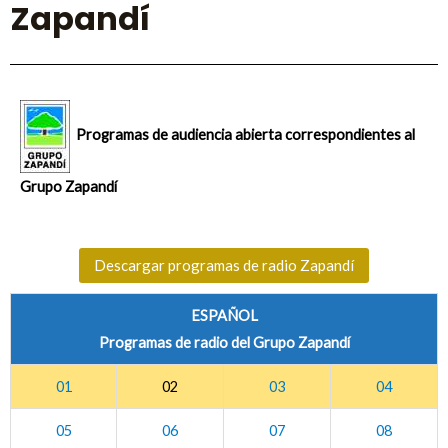
Zapandí
Programas de audiencia abierta correspondientes al
Grupo Zapandí
Descargar programas de radio Zapandí
ESPAÑOL
Programas de radio del Grupo Zapandí
01
02
03
04
05
06
07
08