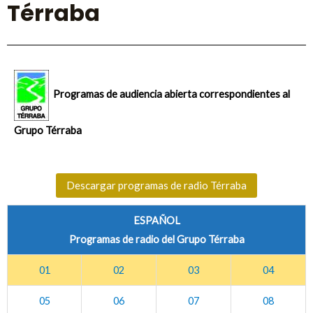
Térraba
Programas de audiencia abierta correspondientes al
Grupo Térraba
Descargar programas de radio Térraba
ESPAÑOL
Programas de radio del Grupo Térraba
01
02
03
04
05
06
07
08