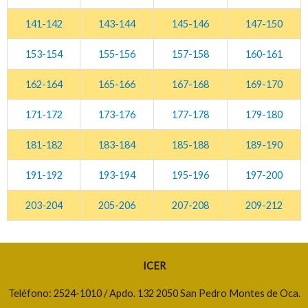
141-142
143-144
145-146
147-150
153-154
155-156
157-158
160-161
162-164
165-166
167-168
169-170
171-172
173-176
177-178
179-180
181-182
183-184
185-188
189-190
191-192
193-194
195-196
197-200
203-204
205-206
207-208
209-212
ICER
Teléfono: 2524-1010 / Apdo. 132 2050 San Pedro Montes de Oca.