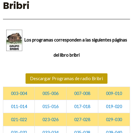
Bribri
Los programas corresponden a las siguientes páginas
del libro bribri
Descargar Programas de radio Bribri
003-004
005-006
007-008
009-010
011-014
015-016
017-018
019-020
021-022
023-026
027-028
029-030
031-032
033-034
035-038
039-040